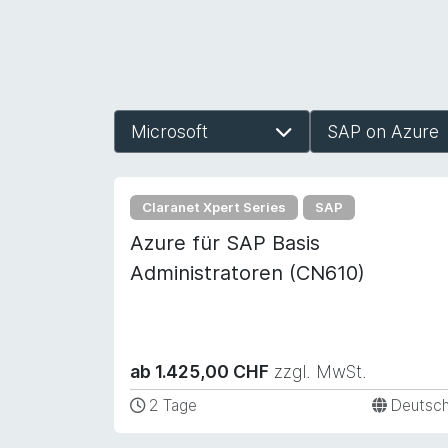
Microsoft
SAP on Azure
Claranet Xpert Series
SAP
Azure für SAP Basis
Administratoren (CN610)
ab 1.425,00 CHF
zzgl. MwSt.
2 Tage
Deutsc