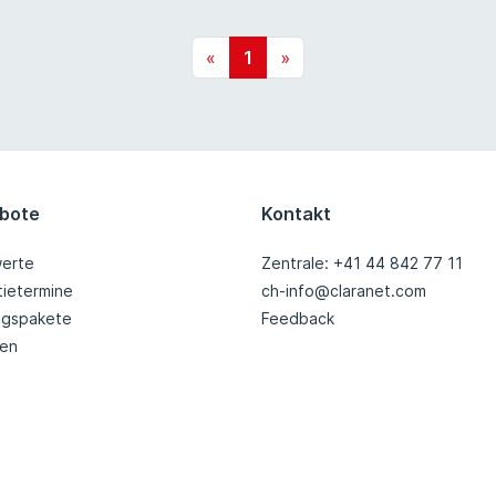
«
1
»
bote
Kontakt
erte
Zentrale: +41 44 842 77 11
tietermine
ch-info@claranet.com
ingspakete
Feedback
nen