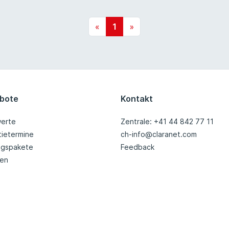
«
1
»
bote
Kontakt
erte
Zentrale: +41 44 842 77 11
tietermine
ch-info@claranet.com
ingspakete
Feedback
nen