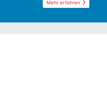
Mehr erfahren
Praxisnah und erprobt:
So arbeiten wir
Langjährige Erfahrung