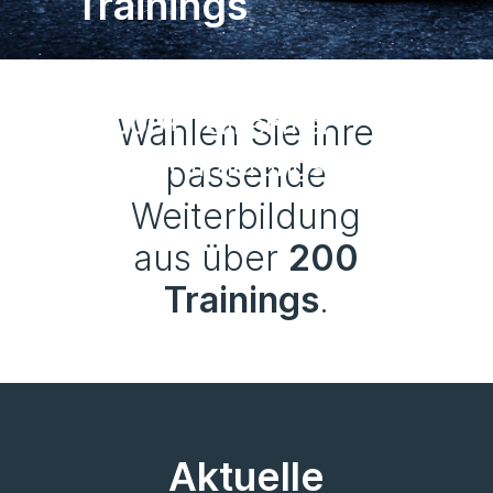
Trainings
30+
Jahre Erfahrung
10.000+
Teilnehmer
Wählen Sie Ihre
40+
Zertifizierungspfade
passende
Weiterbildung
aus über
200
Trainings
.
Aktuelle