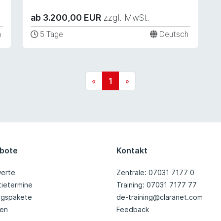
ab 3.200,00 EUR
zzgl. MwSt.
h
5 Tage
Deutsch
«
1
»
bote
Kontakt
erte
Zentrale: 07031 7177 0
tietermine
Training: 07031 7177 77
ingspakete
de-training@claranet.com
nen
Feedback