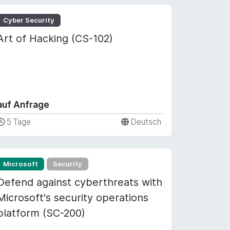
Cyber Security
Art of Hacking (CS-102)
auf Anfrage
5 Tage
Deutsch
Microsoft
Security
Defend against cyberthreats with
Microsoft's security operations
platform (SC-200)