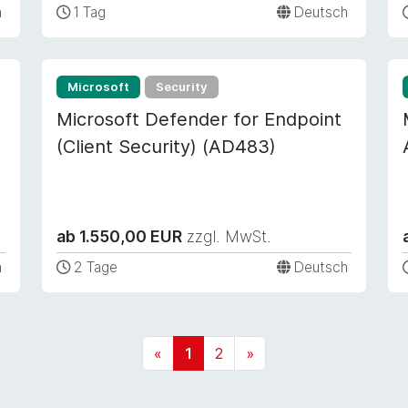
h
1 Tag
Deutsch
Microsoft
Security
Microsoft Defender for Endpoint
(Client Security) (AD483)
ab 1.550,00 EUR
zzgl. MwSt.
h
2 Tage
Deutsch
«
1
2
»