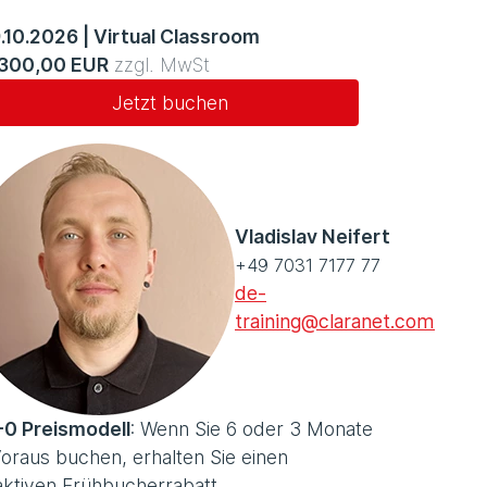
.10.2026
|
Virtual Classroom
.300,00 EUR
zzgl. MwSt
Jetzt buchen
Vladislav Neifert
+49 7031 7177 77
de-
training@claranet.com
-0 Preismodell
: Wenn Sie 6 oder 3 Monate
oraus buchen, erhalten Sie einen
aktiven Frühbucherrabatt.