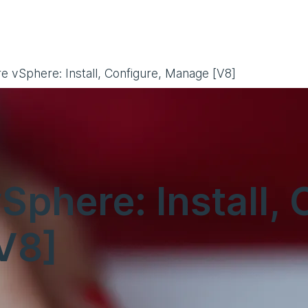
 vSphere: Install, Configure, Manage [V8]
phere: Install, 
V8]