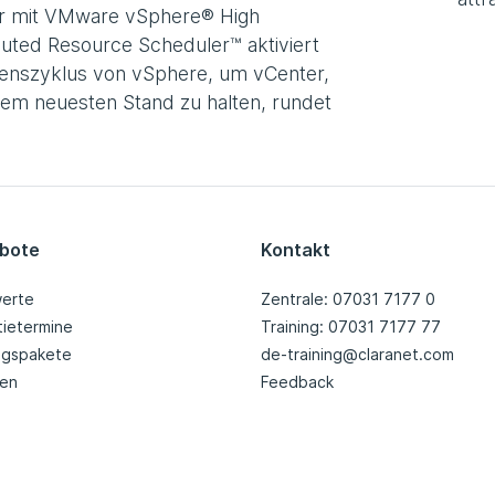
der mit VMware vSphere® High
buted Resource Scheduler™ aktiviert
benszyklus von vSphere, um vCenter,
dem neuesten Stand zu halten, rundet
bote
Kontakt
erte
Zentrale: 07031 7177 0
tietermine
Training: 07031 7177 77
ingspakete
de-training@claranet.com
nen
Feedback