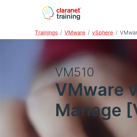
Trainings
VMware
vSphere
VMware
VM510
VMware vS
Manage [