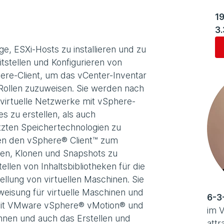
19
3
e, ESXi-Hosts zu installieren und zu
itstellen und Konfigurieren von
re-Client, um das vCenter-Inventar
Rollen zuzuweisen. Sie werden nach
 virtuelle Netzwerke mit vSphere-
s zu erstellen, als auch
tzten Speichertechnologien zu
rnen den vSphere® Client™ zum
agen, Klonen und Snapshots zu
len von Inhaltsbibliotheken für die
ellung von virtuellen Maschinen. Sie
eisung für virtuelle Maschinen und
6-3
 mit VMware vSphere® vMotion® und
im V
en und auch das Erstellen und
attr