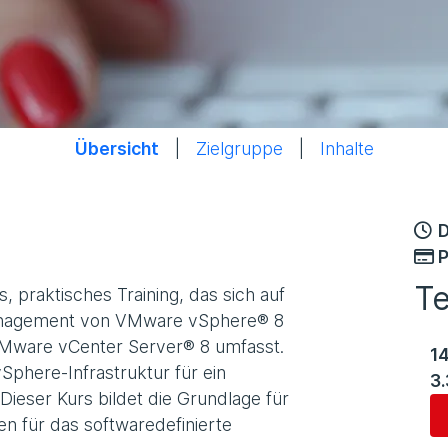
Übersicht
|
Zielgruppe
|
Inhalte
D
P
T
s, praktisches Training, das sich auf
s Management von VMware vSphere® 8
VMware vCenter Server® 8 umfasst.
1
vSphere-Infrastruktur für ein
3
ieser Kurs bildet die Grundlage für
n für das softwaredefinierte