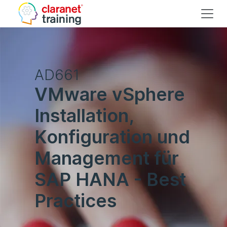
AD661
VMware vSphere
Installation,
Konfiguration und
Management für
SAP HANA - Best
Practices