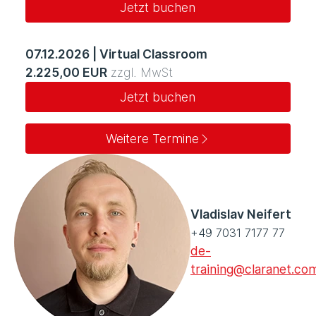
Jetzt buchen
07.12.2026
|
Virtual Classroom
2.225,00 EUR
zzgl. MwSt
Jetzt buchen
Weitere Termine
Vladislav Neifert
+49 7031 7177 77
de-
training@claranet.co