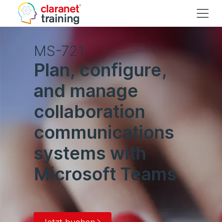
MS-721
Plan, configure,
and manage
collaboration
communications
systems with
Microsoft Teams