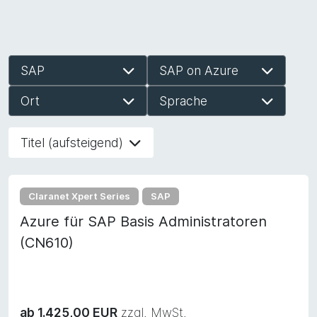
SAP
SAP on Azure
Ort
Sprache
Titel (aufsteigend)
Claranet Xpert Series
SAP
Azure für SAP Basis Administratoren
(CN610)
ab 1.425,00 EUR
zzgl. MwSt.