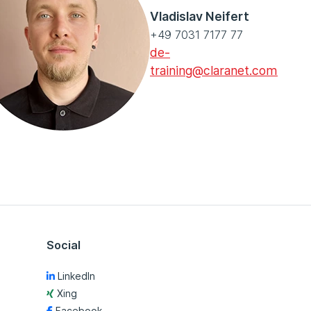
Vladislav Neifert
+49 7031 7177 77
de-
training@claranet.com
Social
LinkedIn
Xing
Facebook