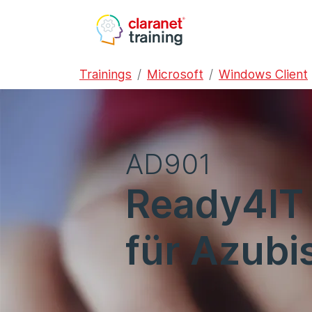
Trainings
Microsoft
Windows Client
AD901
Ready4IT 
für Azubi