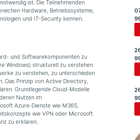
g notwendig ist. Die Teilnehmenden
Bereichen Hardware, Betriebssysteme,
0
nologien und IT-Security kennen.
9
2
Hard- und Softwarekomponenten zu
9
e Windows) strukturell zu verstehen
werke zu verstehen, zu unterscheiden
 Das Prinzip von Active Directory,
rklären. Grundlegende Cloud-Modelle
2
 deren Nutzen im
9
osoft Azure-Dienste wie M365,
eitskonzepte wie VPN oder Microsoft
nz zu erklären.