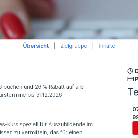
Übersicht
|
Zielgruppe
|
Inhalte
D
P
6 buchen und 26 % Rabatt auf alle
T
Kurstermine bis 31.12.2026
0
9
ges-Kurs speziell für Auszubildende im
wissen zu vermitteln, das für einen