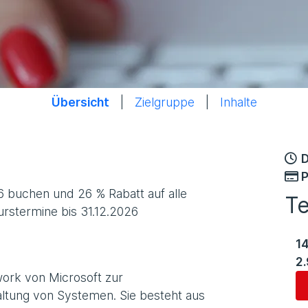
Übersicht
|
Zielgruppe
|
Inhalte
D
P
6 buchen und 26 % Rabatt auf alle
T
Kurstermine bis 31.12.2026
1
2
work von Microsoft zur
altung von Systemen. Sie besteht aus