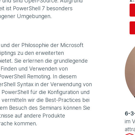
re und sind Open-Source. Aufgrund
it ist PowerShell 7 besonders
terogener Umgebungen.
und der Philosophie der Microsoft
iptings zu den erweiterten
ietet. Sie erlernen die grundlegende
s Finden und Verwenden von
owerShell Remoting. In diesem
werShell Syntax in der Verwendung von
 PowerShell für die Konfiguration und
vermitteln wir die Best-Practices bei
dem Besuch des Seminars können Sie
6-3
tnisse auf andere Produkte
im V
Sprache kommen.
attr