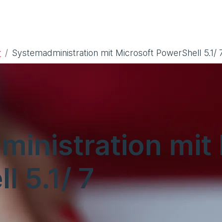
r
Systemadministration mit Microsoft PowerShell 5.1/ 
inistration mit 
l 5.1/ 7