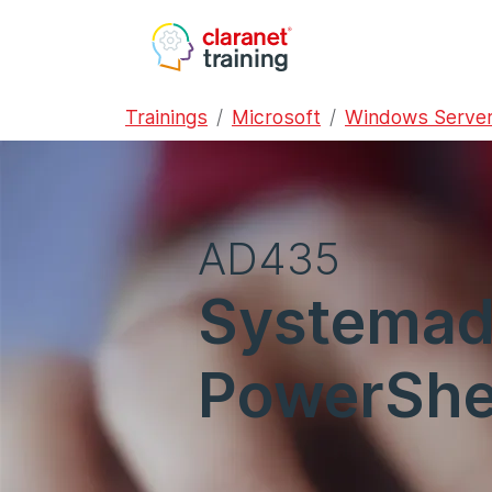
Trainings
Microsoft
Windows Serve
AD435
Systemadm
PowerShel