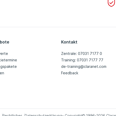
bote
Kontakt
erte
Zentrale: 07031 7177 0
tietermine
Training: 07031 7177 77
ingspakete
de-training@claranet.com
nen
Feedback
Rechtliches
Datenschutzerklärung
- Copyright© 1996-2026 Claran