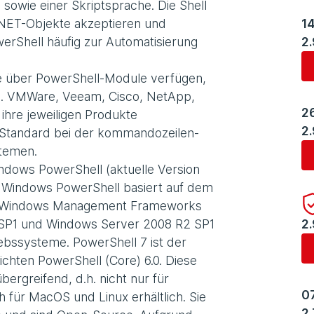
sowie einer Skriptsprache. Die Shell
.NET-Objekte akzeptieren und
1
erShell häufig zur Automatisierung
2
te über PowerShell-Module verfügen,
.B. VMWare, Veeam, Cisco, NetApp,
2
ihre jeweiligen Produkte
2
R Standard bei der kommandozeilen-
stemen.
ndows PowerShell (aktuelle Version
. Windows PowerShell basiert auf dem
es Windows Management Frameworks
 SP1 und Windows Server 2008 R2 SP1
2
iebssysteme. PowerShell 7 ist der
ichten PowerShell (Core) 6.0. Diese
ergreifend, d.h. nicht nur für
0
für MacOS und Linux erhältlich. Sie
2